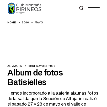
Skip
to
the
content
HOME
2006
MAYO
ALFAJARÍN
30 DE MAYO DE 2006
Album de fotos
Batisielles
Hemos incorporado a la galeria algunas fotos
de la salida que la Sección de Alfajarin realizó
el pasado 27 y 28 de mayo en el valle de