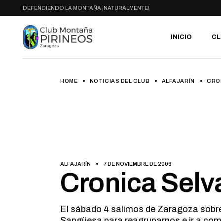
Skip
DEFENDIENDO LA MONTAÑA ¡NATURALMENTE!
to
the
content
INICIO
CL
HOME
NOTICIAS DEL CLUB
ALFAJARÍN
CRON
PR
SE
CA
AC
HA
GA
BI
ALFAJARÍN
7 DE NOVIEMBRE DE 2006
RU
Cronica Selva
El sábado 4 salimos de Zaragoza sobre
Sangüesa para reagruparnos e ir a come