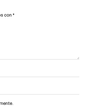
os con
*
omente.