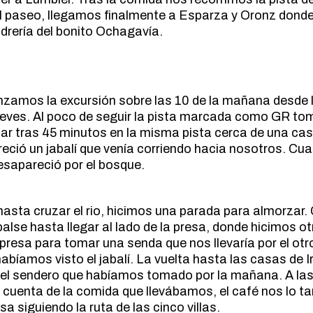
MARCHA NÓRDICA
 el paseo, llegamos finalmente a Esparza y Oronz dond
ESPELEOLOGIA
idrería del bonito Ochagavía.
ORIENTACION
ESQUI
SENDERISMO
FAMILIAS
FERRATAS
MARCHA NÓRDICA
nzamos la excursión sobre las 10 de la mañana desde las
Nieves. Al poco de seguir la pista marcada como GR t
ORIENTACION
ar tras 45 minutos en la misma pista cerca de una casa
SENDERISMO
reció un jabalí que venía corriendo hacia nosotros. Cu
esapareció por el bosque.
hasta cruzar el rio, hicimos una parada para almorzar
alse hasta llegar al lado de la presa, donde hicimos o
resa para tomar una senda que nos llevaría por el otro
bíamos visto el jabalí. La vuelta hasta las casas de Ir
 del sendero que habíamos tomado por la mañana. A las 
 cuenta de la comida que llevábamos, el café nos lo t
a siguiendo la ruta de las cinco villas.