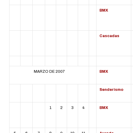
BMX
Cascadas
MARZO DE 2007
BMX
L
MT
MC
J
V
S
D
Senderismo
1
2
3
4
BMX