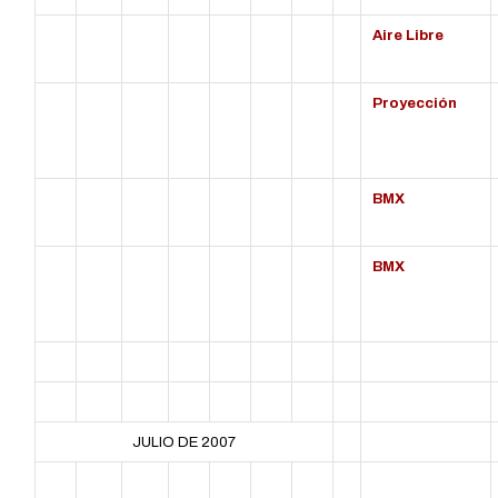
Aire Libre
Proyección
BMX
BMX
JULIO DE 2007
L
MT
MC
J
V
S
D