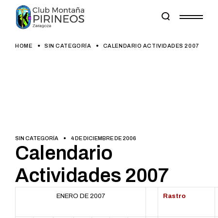
Skip
to
the
content
HOME
SIN CATEGORÍA
CALENDARIO ACTIVIDADES 2007
SIN CATEGORÍA
4 DE DICIEMBRE DE 2006
Calendario
Actividades 2007
ENERO DE 2007
Rastro