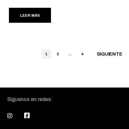
LEER MÁS
Paginación
SIGUIENTE
1
2
…
4
de
entradas
Síguenos en redes: