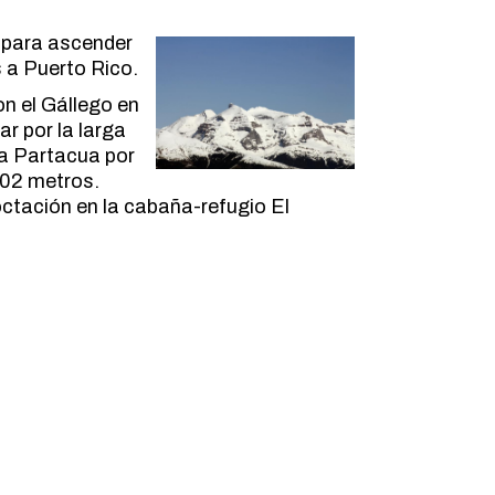
 para ascender
 a Puerto Rico.
on el Gállego en
r por la larga
ra Partacua por
702 metros.
octación en la cabaña-refugio El