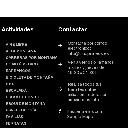
Actividades
Contactar
Contacta por correo
AIRE LIBRE
electrónico:
ALTA MONTAÑA
info@clubpirineos.es
CARRERAS POR MONTAÑA
Ven a vernos o llámanos
COMITÉ MÉDICO
martes y jueves de
BARRANCOS
19:30 a 21:30 h.
BICICLETA DE MONTAÑA
BMX
Realiza todos tus
trámites online:
ESCALADA
afiliación, federación,
ESQUÍ DE FONDO
actividades, etc.
ESQUÍ DE MONTAÑA
ESPELEOLOGÍA
Encuéntranos con
Google Maps.
FAMILIAS
FERRATAS