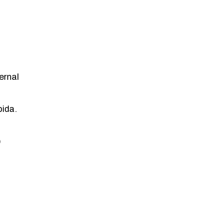
ernal
bida.
)