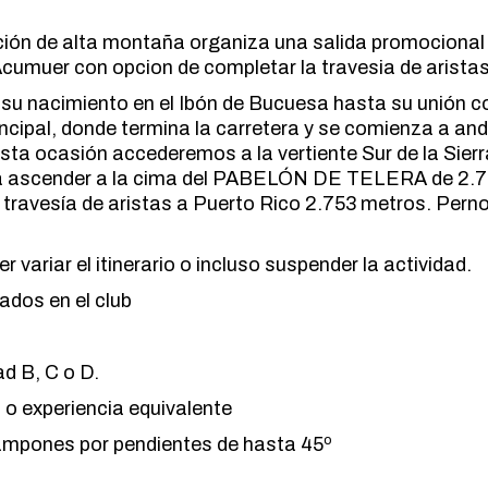
MARCHA NÓRDICA
ESPELEOLOGIA
ción de alta montaña organiza una salida promocional
ORIENTACION
ESQUI
Acumuer con opcion de completar la travesia de aristas
SENDERISMO
FAMILIAS
de su nacimiento en el Ibón de Bucuesa hasta su unión c
FERRATAS
cipal, donde termina la carretera y se comienza a anda
MARCHA NÓRDICA
 esta ocasión accederemos a la vertiente Sur de la Sier
para ascender a la cima del PABELÓN DE TELERA de 2.
ORIENTACION
 travesía de aristas a Puerto Rico 2.753 metros. Pern
SENDERISMO
variar el itinerario o incluso suspender la actividad.
ados en el club
d B, C o D.
l o experiencia equivalente
crampones por pendientes de hasta 45º