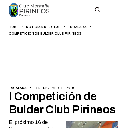
Skip
to
the
content
HOME
NOTICIAS DEL CLUB
ESCALADA
I
COMPETICIÓN DE BULDER CLUB PIRINEOS
ESCALADA
13 DE DICIEMBRE DE 2010
I Competición de
Bulder Club Pirineos
El próximo 16 de