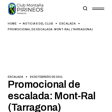
Skip
to
the
content
HOME
NOTICIAS DEL CLUB
ESCALADA
PROMOCIONAL DE ESCALADA: MONT-RAL (TARRAGONA)
ESCALADA
24 DE FEBRERO DE 2011
Promocional de
escalada: Mont-Ral
(Tarragona)