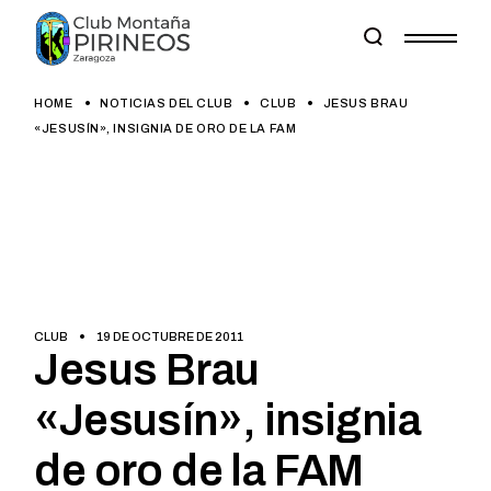
Skip
to
the
content
HOME
NOTICIAS DEL CLUB
CLUB
JESUS BRAU
«JESUSÍN», INSIGNIA DE ORO DE LA FAM
CLUB
19 DE OCTUBRE DE 2011
Jesus Brau
«Jesusín», insignia
de oro de la FAM