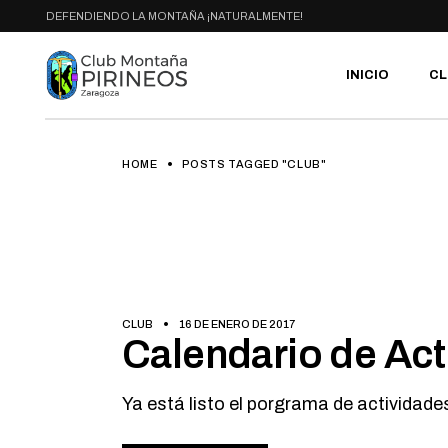
Skip
DEFENDIENDO LA MONTAÑA ¡NATURALMENTE!
to
the
content
INICIO
CL
HOME
POSTS TAGGED "CLUB"
PR
SE
CA
AC
HA
GA
BI
CLUB
16 DE ENERO DE 2017
Calendario de Ac
RU
Ya está listo el porgrama de actividad