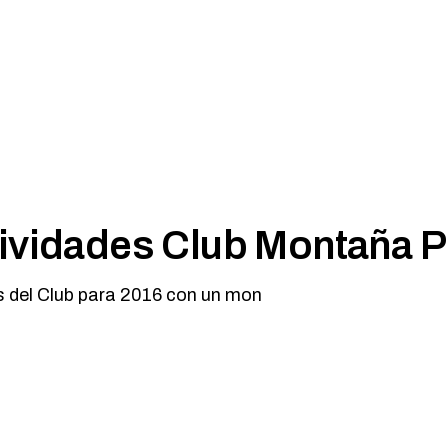
MARCHA NÓRDICA
ESPELEOLOGIA
ORIENTACION
ESQUI
SENDERISMO
FAMILIAS
FERRATAS
MARCHA NÓRDICA
ORIENTACION
SENDERISMO
ividades Club Montaña P
es del Club para 2016 con un mon