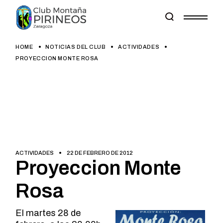
Skip
to
the
content
HOME
NOTICIAS DEL CLUB
ACTIVIDADES
PROYECCION MONTE ROSA
ACTIVIDADES
22 DE FEBRERO DE 2012
Proyeccion Monte
Rosa
El martes 28 de