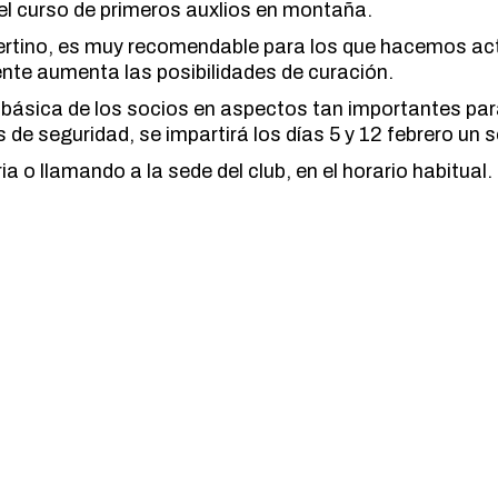
a el curso de primeros auxlios en montaña.
MARCHA NÓRDICA
ESPELEOLOGIA
ertino, es muy recomendable para los que hacemos activ
ORIENTACION
ESQUI
nte aumenta las posibilidades de curación.
SENDERISMO
FAMILIAS
ón básica de los socios en aspectos tan importantes p
FERRATAS
 de seguridad, se impartirá los días 5 y 12 febrero un 
MARCHA NÓRDICA
ia o llamando a la sede del club, en el horario habitua
ORIENTACION
SENDERISMO