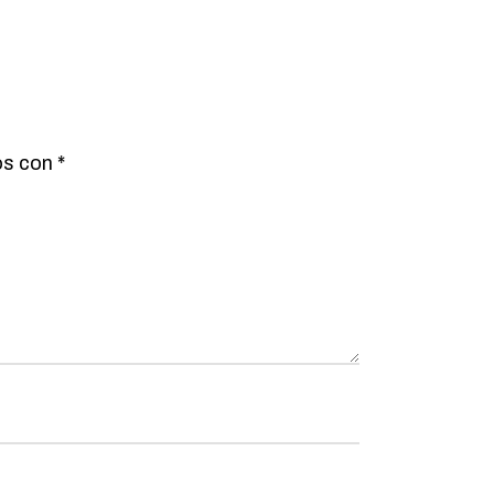
os con
*