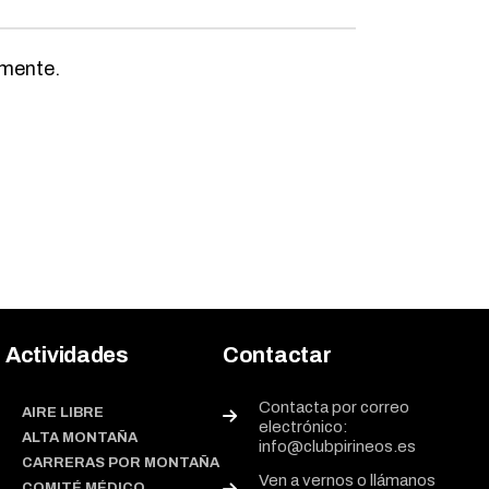
omente.
Actividades
Contactar
Contacta por correo
AIRE LIBRE
electrónico:
ALTA MONTAÑA
info@clubpirineos.es
CARRERAS POR MONTAÑA
Ven a vernos o llámanos
COMITÉ MÉDICO