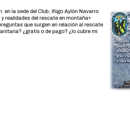
MARCHA NÓRDICA
ESPELEOLOGIA
. en la sede del Club, Iñigo Aylón Navarro
ORIENTACION
ESQUI
s y realidades del rescate en montaña»
SENDERISMO
FAMILIAS
reguntas que surgen en relación al rescate
anitaria? ¿gratis o de pago? ¿lo cubre mi
FERRATAS
MARCHA NÓRDICA
ORIENTACION
SENDERISMO