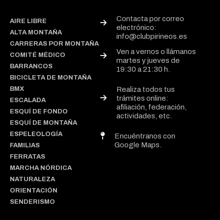
Contacta por correo
AIRE LIBRE
electrónico:
ALTA MONTAÑA
info@clubpirineos.es
CARRERAS POR MONTAÑA
Ven a vernos o llámanos
COMITÉ MÉDICO
martes y jueves de
BARRANCOS
19:30 a 21:30 h.
BICICLETA DE MONTAÑA
BMX
Realiza todos tus
trámites online:
ESCALADA
afiliación, federación,
ESQUÍ DE FONDO
actividades, etc.
ESQUÍ DE MONTAÑA
ESPELEOLOGÍA
Encuéntranos con
Google Maps.
FAMILIAS
FERRATAS
MARCHA NÓRDICA
NATURALEZA
ORIENTACIÓN
SENDERISMO