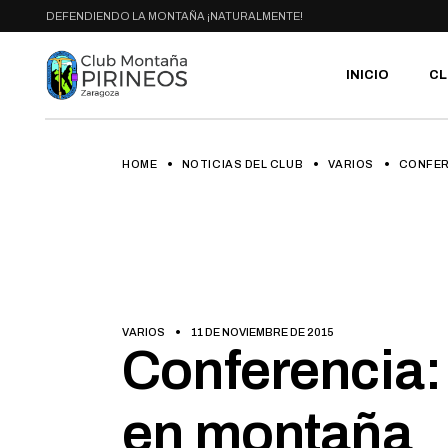
Skip
DEFENDIENDO LA MONTAÑA ¡NATURALMENTE!
to
the
content
INICIO
CL
HOME
NOTICIAS DEL CLUB
VARIOS
CONFER
PR
SE
CA
AC
HA
GA
BI
VARIOS
11 DE NOVIEMBRE DE 2015
RU
Conferencia: 
en montaña