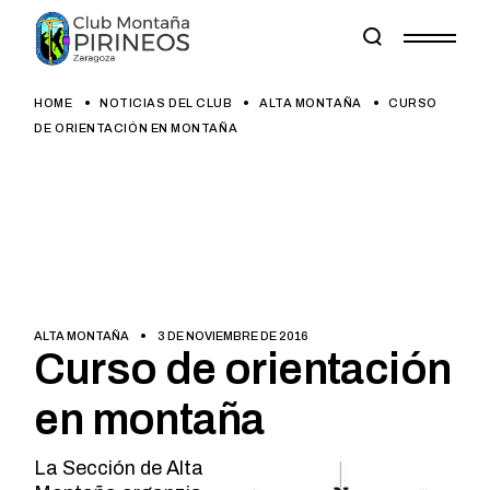
Skip
to
the
content
HOME
NOTICIAS DEL CLUB
ALTA MONTAÑA
CURSO
DE ORIENTACIÓN EN MONTAÑA
ALTA MONTAÑA
3 DE NOVIEMBRE DE 2016
Curso de orientación
en montaña
La Sección de Alta