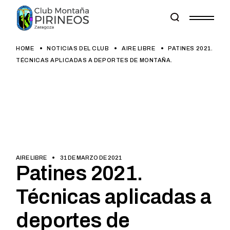
Skip
to
the
content
HOME
NOTICIAS DEL CLUB
AIRE LIBRE
PATINES 2021.
TÉCNICAS APLICADAS A DEPORTES DE MONTAÑA.
AIRE LIBRE
31 DE MARZO DE 2021
Patines 2021.
Técnicas aplicadas a
deportes de