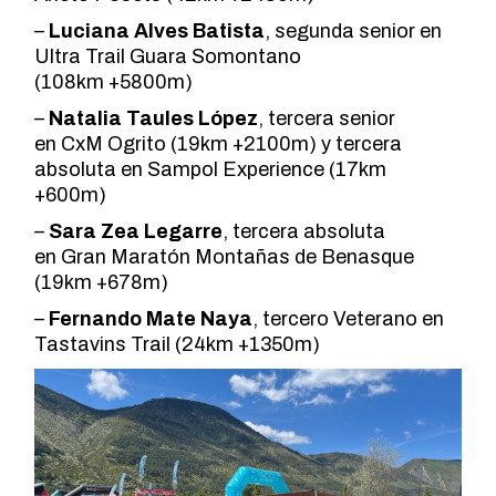
–
Luciana Alves Batista
, segunda senior en
Ultra Trail Guara Somontano
(108km +5800m)
–
Natalia Taules López
, tercera senior
en CxM Ogrito (19km +2100m) y tercera
absoluta en Sampol Experience (17km
+600m)
–
Sara Zea Legarre
, tercera absoluta
en Gran Maratón Montañas de Benasque
(19km +678m)
–
Fernando Mate Naya
, tercero Veterano en
Tastavins Trail (24km +1350m)