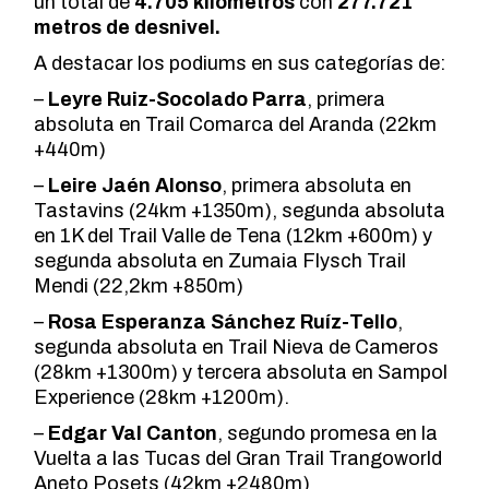
un total de
4.705 kilómetros
con
277.721
metros de desnivel.
A destacar los podiums en sus categorías de:
–
Leyre Ruiz-Socolado Parra
, primera
absoluta en Trail Comarca del Aranda (22km
+440m)
–
Leire Jaén Alonso
, primera absoluta en
Tastavins (24km +1350m), segunda absoluta
en 1K del Trail Valle de Tena (12km +600m) y
segunda absoluta en Zumaia Flysch Trail
Mendi (22,2km +850m)
–
Rosa Esperanza Sánchez Ruíz-Tello
,
segunda absoluta en Trail Nieva de Cameros
(28km +1300m) y tercera absoluta en Sampol
Experience (28km +1200m).
–
Edgar Val Canton
, segundo promesa en la
Vuelta a las Tucas del Gran Trail Trangoworld
Aneto Posets (42km +2480m)