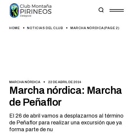
Skip
to
the
content
HOME
NOTICIAS DEL CLUB
MARCHA NÓRDICA
(PAGE 2)
MARCHA NÓRDICA
22 DE ABRIL DE 2014
Marcha nórdica: Marcha
de Peñaflor
El 26 de abril vamos a desplazarnos al término
de Peñaflor para realizar una excursión que ya
forma parte de nu