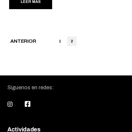
LEER MÁS
Paginación
ANTERIOR
1
2
de
entradas
Síguenos en redes:
Actividades