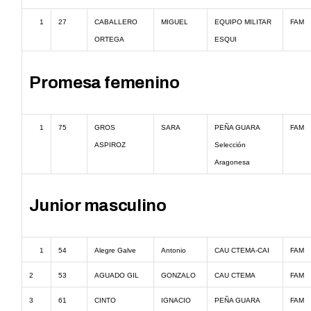
1
27
CABALLERO
MIGUEL
EQUIPO MILITAR
FAM
ORTEGA
ESQUI
Promesa femenino
1
75
GROS
SARA
PEÑA GUARA
FAM
ASPIROZ
Selección
Aragonesa
Junior masculino
1
54
Alegre Galve
Antonio
CAU CTEMA-CAI
FAM
2
53
AGUADO GIL
GONZALO
CAU CTEMA
FAM
3
61
CINTO
IGNACIO
PEÑA GUARA
FAM