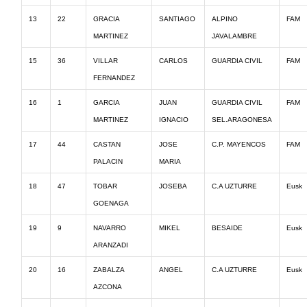
13
22
GRACIA
SANTIAGO
ALPINO
FAM
MARTINEZ
JAVALAMBRE
15
36
VILLAR
CARLOS
GUARDIA CIVIL
FAM
FERNANDEZ
16
1
GARCIA
JUAN
GUARDIA CIVIL
FAM
MARTINEZ
IGNACIO
SEL.ARAGONESA
17
44
CASTAN
JOSE
C.P. MAYENCOS
FAM
PALACIN
MARIA
18
47
TOBAR
JOSEBA
C.A UZTURRE
Eusk
GOENAGA
19
9
NAVARRO
MIKEL
BESAIDE
Eusk
ARANZADI
20
16
ZABALZA
ANGEL
C.A UZTURRE
Eusk
AZCONA