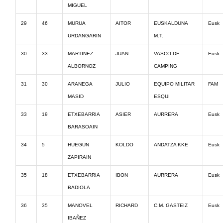
MIGUEL
29
46
MURUA
AITOR
EUSKALDUNA
Eusk
URDANGARIN
M.T.
30
33
MARTINEZ
JUAN
VASCO DE
Eusk
ALBORNOZ
CAMPING
31
30
ARANEGA
JULIO
EQUIPO MILITAR
FAM
MASID
ESQUI
33
19
ETXEBARRIA
ASIER
AURRERA
Eusk
BARASOAIN
34
5
HUEGUN
KOLDO
ANDATZA KKE
Eusk
ZAPIRAIN
35
18
ETXEBARRIA
IBON
AURRERA
Eusk
BADIOLA
36
35
MANOVEL
RICHARD
C.M. GASTEIZ
Eusk
IBAÑEZ