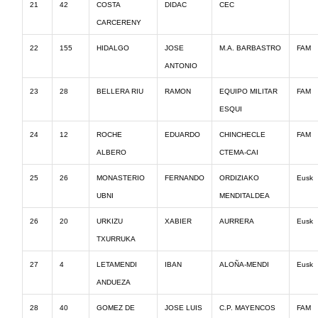
21
42
COSTA
DIDAC
CEC
CARCERENY
22
155
HIDALGO
JOSE
M.A. BARBASTRO
FAM
ANTONIO
23
28
BELLERA RIU
RAMON
EQUIPO MILITAR
FAM
ESQUI
24
12
ROCHE
EDUARDO
CHINCHECLE
FAM
ALBERO
CTEMA-CAI
25
26
MONASTERIO
FERNANDO
ORDIZIAKO
Eusk
UBNI
MENDITALDEA
26
20
URKIZU
XABIER
AURRERA
Eusk
TXURRUKA
27
4
LETAMENDI
IBAN
ALOÑA-MENDI
Eusk
ANDUEZA
28
40
GOMEZ DE
JOSE LUIS
C.P. MAYENCOS
FAM