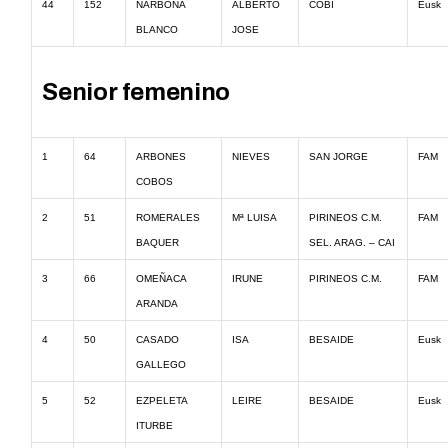
44
152
NARBONA
ALBERTO
COBI
Eusk
BLANCO
JOSE
Senior femenino
1
64
ARBONES
NIEVES
SAN JORGE
FAM
COBOS
2
51
ROMERALES
Mª LUISA
PIRINEOS C.M.
FAM
BAQUER
SEL. ARAG. – CAI
3
66
OMEÑACA
IRUNE
PIRINEOS C.M.
FAM
ARANDA
4
50
CASADO
ISA
BESAIDE
Eusk
GALLEGO
5
52
EZPELETA
LEIRE
BESAIDE
Eusk
ITURBE