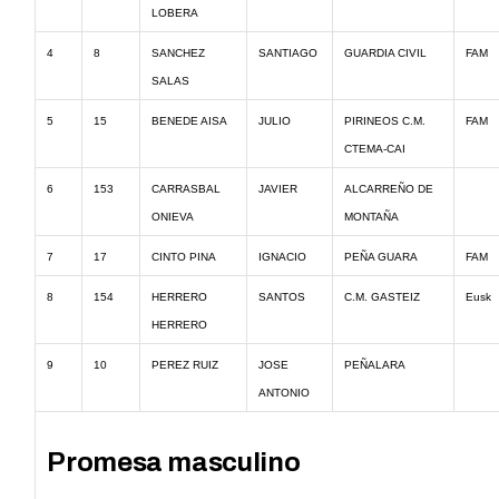
LOBERA
4
8
SANCHEZ
SANTIAGO
GUARDIA CIVIL
FAM
SALAS
5
15
BENEDE AISA
JULIO
PIRINEOS C.M.
FAM
CTEMA-CAI
6
153
CARRASBAL
JAVIER
ALCARREÑO DE
ONIEVA
MONTAÑA
7
17
CINTO PINA
IGNACIO
PEÑA GUARA
FAM
8
154
HERRERO
SANTOS
C.M. GASTEIZ
Eusk
HERRERO
9
10
PEREZ RUIZ
JOSE
PEÑALARA
ANTONIO
Promesa masculino