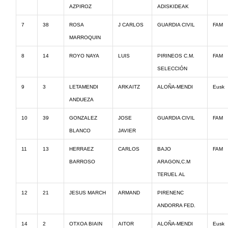
AZPIROZ
ADISKIDEAK
7
38
ROSA
J CARLOS
GUARDIA CIVIL
FAM
MARROQUIN
8
14
ROYO NAYA
LUIS
PIRINEOS C.M.
FAM
SELECCIÓN
9
3
LETAMENDI
ARKAITZ
ALOÑA-MENDI
Eusk
ANDUEZA
10
39
GONZALEZ
JOSE
GUARDIA CIVIL
FAM
BLANCO
JAVIER
11
13
HERRAEZ
CARLOS
BAJO
FAM
BARROSO
ARAGON,C.M
TERUEL AL
12
21
JESUS MARCH
ARMAND
PIRENENC
ANDORRA FED.
14
2
OTXOA BIAIN
AITOR
ALOÑA-MENDI
Eusk