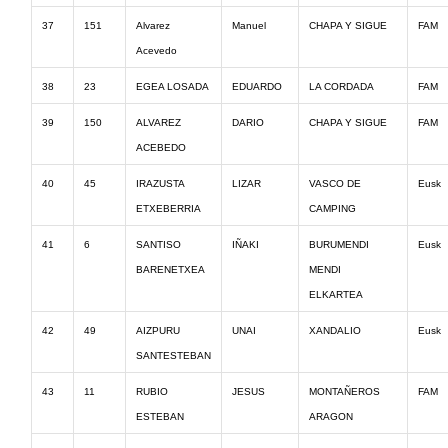
37
151
Alvarez
Manuel
CHAPA Y SIGUE
FAM
Acevedo
38
23
EGEA LOSADA
EDUARDO
LA CORDADA
FAM
39
150
ALVAREZ
DARIO
CHAPA Y SIGUE
FAM
ACEBEDO
40
45
IRAZUSTA
LIZAR
VASCO DE
Eusk
ETXEBERRIA
CAMPING
41
6
SANTISO
IÑAKI
BURUMENDI
Eusk
BARENETXEA
MENDI
ELKARTEA
42
49
AIZPURU
UNAI
XANDALIO
Eusk
SANTESTEBAN
43
11
RUBIO
JESUS
MONTAÑEROS
FAM
ESTEBAN
ARAGON