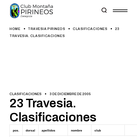
Skip
to
the
content
HOME
TRAVESIA PIRINEOS
CLASIFICACIONES
23
TRAVESIA. CLASIFICACIONES
CLASIFICACIONES
3 DE DICIEMBRE DE 2005
23 Travesia.
Clasificaciones
pos.
dorsal
apellidos
nombre
club