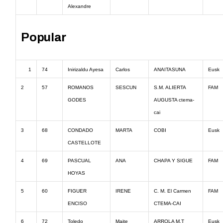
Alexandre
Popular
1
74
Inirizaldu Ayesa
Carlos
ANAITASUNA
Eusk
2
57
ROMANOS
SESCUN
S.M. ALIERTA
FAM
GODES
AUGUSTA ctema-
cai
3
68
CONDADO
MARTA
COBI
Eusk
CASTELLOTE
4
69
PASCUAL
ANA
CHAPA Y SIGUE
FAM
HOYAS
5
60
FIGUER
IRENE
C. M. El Carmen
FAM
ENCISO
CTEMA-CAI
6
72
Toledo
Maite
ARROLA M.T
Eusk