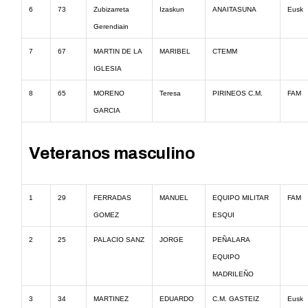
6
73
Zubizarreta
Izaskun
ANAITASUNA
Eusk
Gerendiain
7
67
MARTIN DE LA
MARIBEL
CTEMM
IGLESIA
8
65
MORENO
Teresa
PIRINEOS C.M.
FAM
GARCIA
Veteranos masculino
1
29
FERRADAS
MANUEL
EQUIPO MILITAR
FAM
GOMEZ
ESQUI
2
25
PALACIO SANZ
JORGE
PEÑALARA
EQUIPO
MADRILEÑO
3
34
MARTINEZ
EDUARDO
C.M. GASTEIZ
Eusk