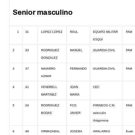
Senior masculino
1
31
LOPEZ LOPEZ
RAUL
EQUIPO MILITAR
FAM
ESQUI
2
43
RODRIGUEZ
MANUEL
GUARDIA CIVIL
FAM
GONZALEZ
3
37
NAVARRO
FERNANDO
GUARDIA CIVIL
FAM
AZNAR
4
41
VENDRELL
JOAN
CEC
MARTINEZ
MARIA
5
24
RODRIGUEZ
FCO.
PIRINEOS C.M.
FAM
BODAS
JAVIER
selección
Aragonesa
6
48
ORMAZABAL
JOSEBA
ARALARKO
Eusk