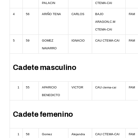
PALACIN
CTEMA-CAI
4
56
ARIÑO TENA
CARLOS
BAJO
FAM
ARAGON,C.M
CTEMA-CAI
5
59
GOMEZ
IGNACIO
CAU CTEMA-CAI
FAM
NAVARRO
Cadete masculino
1
55
APARICIO
VICTOR
CAU ctema-cai
FAM
BENEDICTO
Cadete femenino
1
58
Gomez
Alejandra
CAU CTEMA-CAI
FAM