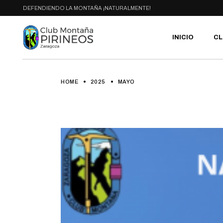
Skip
DEFENDIENDO LA MONTAÑA ¡NATURALMENTE!
to
the
content
INICIO
CL
HOME
2025
MAYO
PR
SE
CA
AC
HA
GA
BI
RU