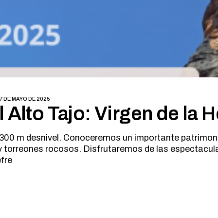
MARCHA NÓRDICA
ESPELEOLOGIA
ORIENTACION
ESQUI
SENDERISMO
FAMILIAS
FERRATAS
MARCHA NÓRDICA
ORIENTACION
SENDERISMO
7 DE MAYO DE 2025
 Alto Tajo: Virgen de la 
 y 300 m desnivel. Conoceremos un importante patrimon
y torreones rocosos. Disfrutaremos de las espectacular
efre