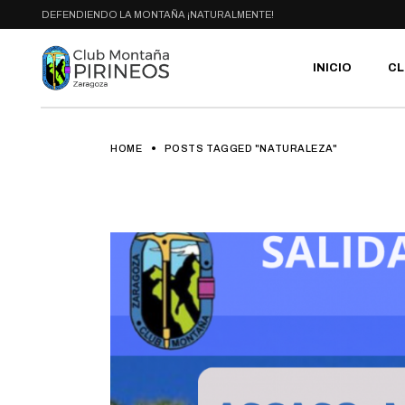
Skip
DEFENDIENDO LA MONTAÑA ¡NATURALMENTE!
to
the
content
INICIO
CL
HOME
POSTS TAGGED "NATURALEZA"
PR
SE
CA
AC
HA
GA
BI
RU