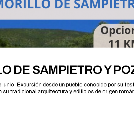
MARCHA NÓRDICA
ESPELEOLOGIA
ORIENTACION
ESQUI
SENDERISMO
FAMILIAS
FERRATAS
MARCHA NÓRDICA
ORIENTACION
SENDERISMO
LO DE SAMPIETRO Y PO
e junio. Excursión desde un pueblo conocido por su fest
 su tradicional arquitectura y edificios de origen rom