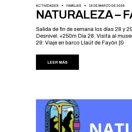
ACTIVIDADES
FAMILIAS
16 DE MARZO DE 2026
NATURALEZA – F
Salida de fin de semana los días 28 y
Desnivel: +250m Día 28: Visita al museo
29: Viaje en barco Llaüt de Fayón [&
LEER MÁS