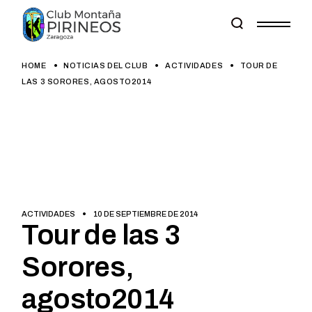
Skip
to
the
content
HOME
NOTICIAS DEL CLUB
ACTIVIDADES
TOUR DE
LAS 3 SORORES, AGOSTO2014
ACTIVIDADES
10 DE SEPTIEMBRE DE 2014
Tour de las 3
Sorores,
agosto2014