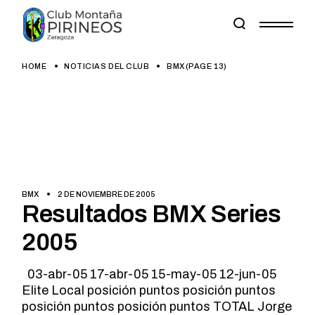
Skip
to
the
content
HOME
NOTICIAS DEL CLUB
BMX
(PAGE 13)
BMX
2 DE NOVIEMBRE DE 2005
Resultados BMX Series
2005
03-abr-05 17-abr-05 15-may-05 12-jun-05
Elite Local posición puntos posición puntos
posición puntos posición puntos TOTAL Jorge