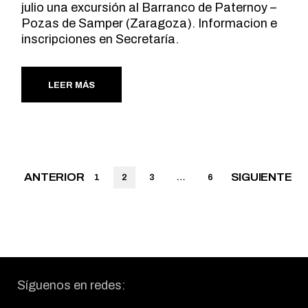
julio una excursión al Barranco de Paternoy –
Pozas de Samper (Zaragoza). Informacion e
inscripciones en Secretaría.
LEER MÁS
Paginación
ANTERIOR
SIGUIENTE
1
2
3
…
6
de
entradas
Síguenos en redes: