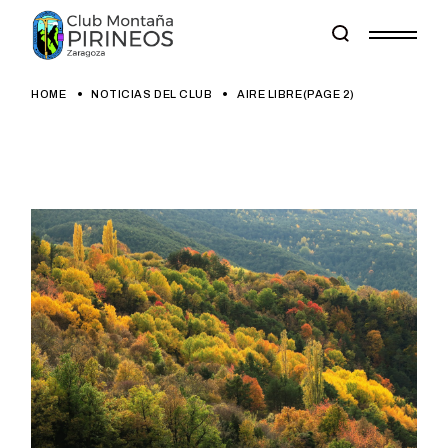
Skip
to
the
content
HOME
NOTICIAS DEL CLUB
AIRE LIBRE
(PAGE 2)